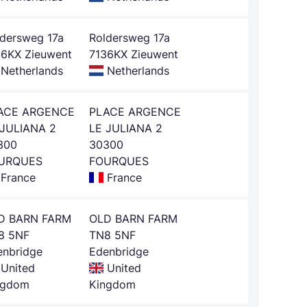
ldersweg 17a
Roldersweg 17a
36KX Zieuwent
7136KX Zieuwent
Netherlands
Netherlands
ACE ARGENCE
PLACE ARGENCE
 JULIANA 2
LE JULIANA 2
300
30300
URQUES
FOURQUES
France
France
D BARN FARM
OLD BARN FARM
8 5NF
TN8 5NF
enbridge
Edenbridge
United
United
ngdom
Kingdom