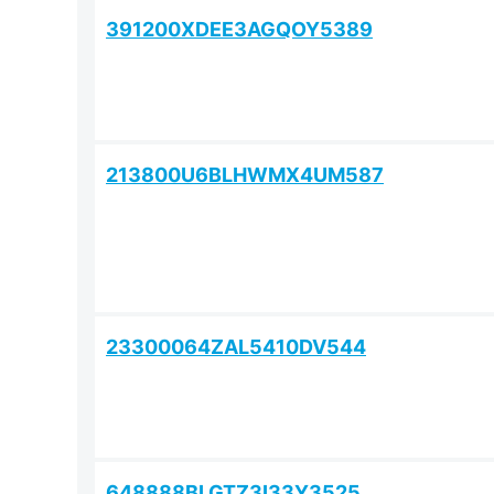
391200XDEE3AGQOY5389
213800U6BLHWMX4UM587
23300064ZAL5410DV544
648888BLGTZ3I33Y3525