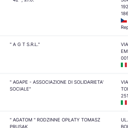
19
186
Rep
" A G T S.R.L."
VI
EMI
00
" AGAPE - ASSOCIAZIONE DI SOLIDARIETA'
VI
SOCIALE"
TO
25
" AGATOM " RODZINNE OPŁATY TOMASZ
UL.
PRUSAK
BO