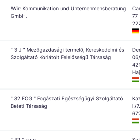
!Wir: Kommunikation und Unternehmensberatung
Ca
GmbH.
77
22
" 3 J " Mezőgazdasági termelő, Kereskedelmi és
Der
Szolgáltató Korlátolt Felelősségű Társaság
06/
42
Ha
" 32 FOG " Fogászati Egészségügyi Szolgáltató
Kaz
Betéti Társaság
I./7.
67
" 42 ", s.r.o.
So