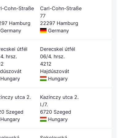
rl-Cohn-Straße
Carl-Cohn-Straße
77
297 Hamburg
22297 Hamburg
Germany
Germany
ecskei útfél
Derecskei útfél
4. hrsz.
06/4. hrsz.
12
4212
jdúszovát
Hajdúszovát
Hungary
Hungary
inczy utca 2.
Kazinczy utca 2.
I./7.
20 Szeged
6720 Szeged
Hungary
Hungary
kolovská
Sokolovská