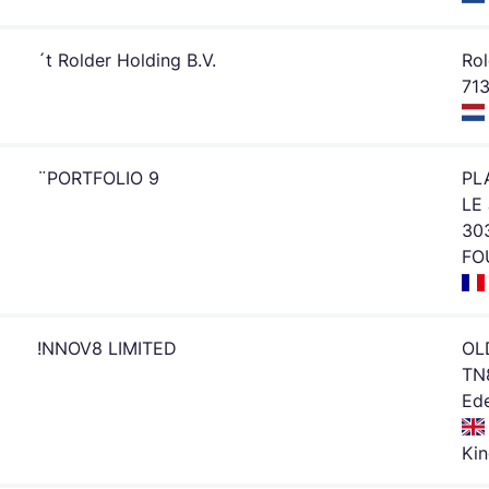
´t Rolder Holding B.V.
Ro
71
¨PORTFOLIO 9
PL
LE
30
FO
!NNOV8 LIMITED
OL
TN
Ed
Ki