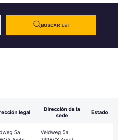
BUSCAR LEI
Dirección de la
rección legal
Estado
sede
ldweg 5a
Veldweg 5a
95VX Ambt
7495VX Ambt