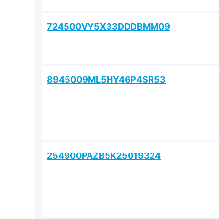
724500VY5X33DDDBMM09
8945009ML5HY46P4SR53
254900PAZB5K25019324