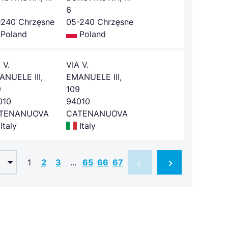
6
-240 Chrzęsne
05-240 Chrzęsne
Poland
Poland
 V.
VIA V.
ANUELE III,
EMANUELE III,
9
109
010
94010
TENANUOVA
CATENANUOVA
Italy
Italy
1
2
3
...
65
66
67