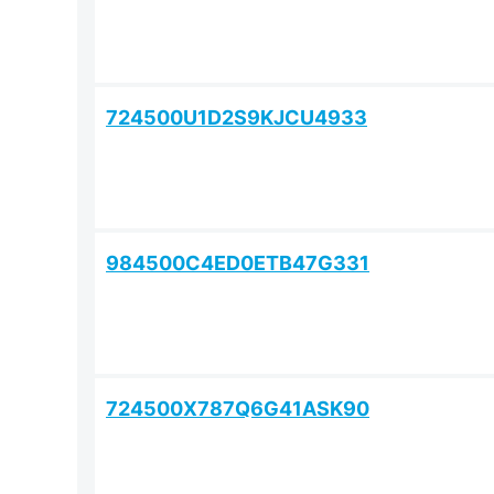
724500U1D2S9KJCU4933
984500C4ED0ETB47G331
724500X787Q6G41ASK90