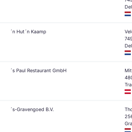
De
´n Hut´n Kaamp
Ve
74
De
´s Paul Restaurant GmbH
Mit
48
Tra
´s-Gravengoed B.V.
Th
256
Gr