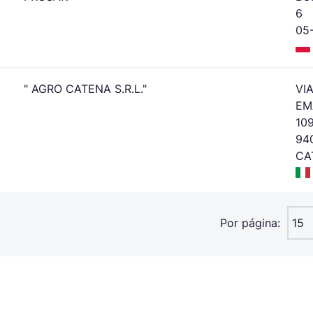
6
05
" AGRO CATENA S.R.L."
VIA
EM
10
94
CA
Por página:
15