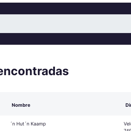
encontradas
Nombre
Di
´n Hut´n Kaamp
Ve
74