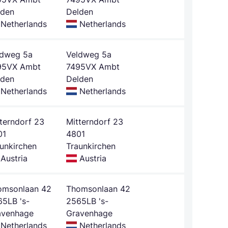
lden
Delden
Netherlands
Netherlands
ldweg 5a
Veldweg 5a
95VX Ambt
7495VX Ambt
lden
Delden
Netherlands
Netherlands
terndorf 23
Mitterndorf 23
01
4801
unkirchen
Traunkirchen
Austria
Austria
omsonlaan 42
Thomsonlaan 42
5LB 's-
2565LB 's-
avenhage
Gravenhage
Netherlands
Netherlands