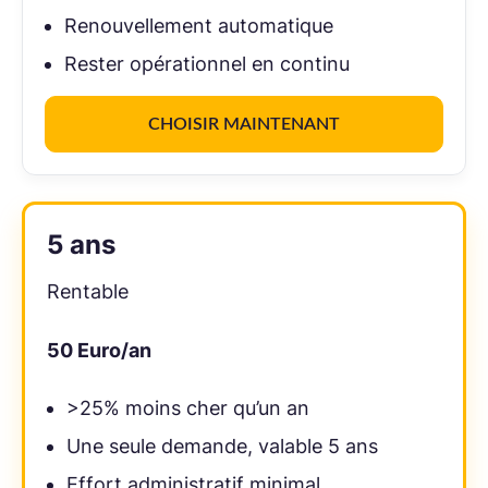
Re­nou­vel­le­ment auto­ma­ti­que
Rester opérationnel en continu
CHOISIR MAINTENANT
Recommandation
5 ans
Ren­ta­ble
50
Euro/an
>25% moins cher qu’un an
Une seule demande, valable 5 ans
Effort ad­mi­nis­tra­tif minimal