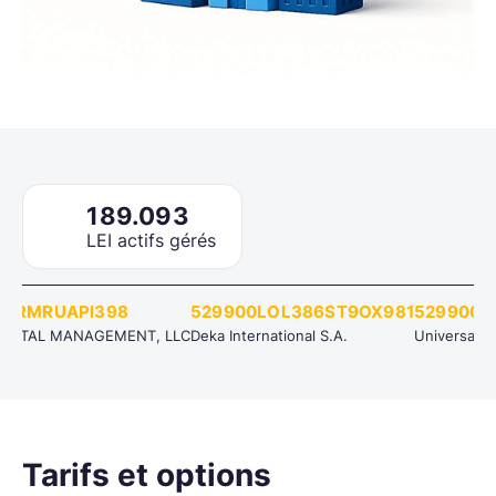
189.093
LEI actifs gérés
CRMRUAPI398
529900LOL386ST9OX981
529900J7
PITAL MANAGEMENT, LLC
Deka International S.A.
Universal-In
Ta­rifs et op­tions