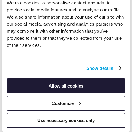
We use cookies to personalise content and ads, to
provide social media features and to analyse our traffic.
We also share information about your use of our site with
our social media, advertising and analytics partners who
may combine it with other information that you’ve
Gestion d’équipe
provided to them or that they’ve collected from your use
Travaillez efficacement ensemble : gérez les
of their services.
portefeuilles LEI, attribuez des rôles,
administrez des mandants.
Show details
Allow all cookies
Catégorisation simple
Catégorisez les LEI avec des tags personnalisés.
Customize
Use necessary cookies only