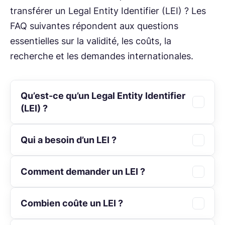
transférer un Legal Entity Identifier (LEI) ? Les
FAQ suivantes répondent aux questions
essentielles sur la validité, les coûts, la
recherche et les demandes internationales.
Qu’est-ce qu’un Legal Entity Identifier
(LEI) ?
Qui a besoin d’un LEI ?
Le Legal Entity Identifier (LEI) est un
identifiant international permettant
d’identifier de manière unique les
Comment demander un LEI ?
Le LEI est obligatoire pour toutes les
entreprises et organisations sur les
personnes morales actives sur les marchés
marchés financiers. Il vise à renforcer la
financiers, en particulier lorsqu’elles
Combien coûte un LEI ?
Un LEI existant peut être transféré à tout
transparence et à garantir une
effectuent des transactions sur des
moment vers un autre fournisseur